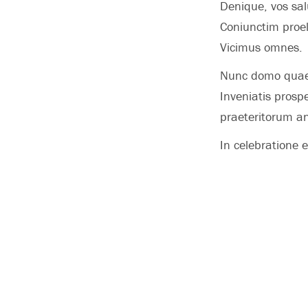
Denique, vos sal
Coniunctim proe
Vicimus omnes.
Nunc domo quae 
Inveniatis prosp
praeteritorum a
In celebratione 