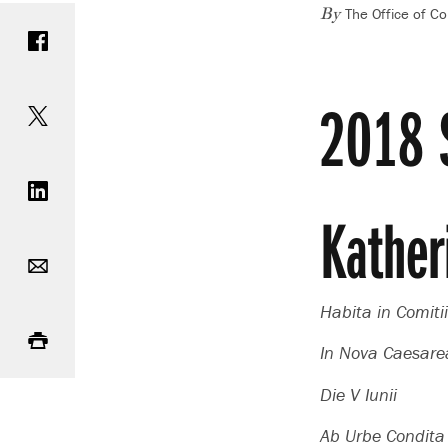
The Office of C
Share on Facebook
By
Share on Twitter
2018 S
Share on LinkedIn
Kather
Email
Habita in Comiti
Print
In Nova Caesare
Die V Iunii
Ab Urbe Condit