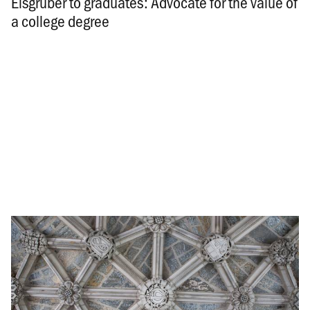
Eisgruber to graduates: Advocate for the value of
a college degree