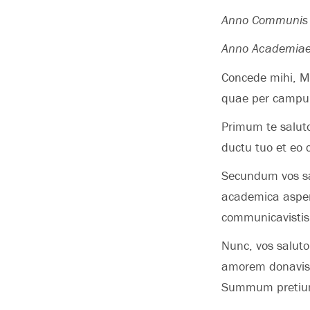
Anno Communis 
Anno Academiae
Concede mihi, Mu
quae per campum
Primum te saluto
ductu tuo et eo
Secundum vos sa
academica asper
communicavistis 
Nunc, vos saluto
amorem donaviss
Summum pretium 