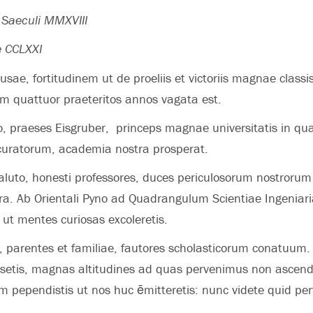
Saeculi MMXVIII
 CCLXXI
sae, fortitudinem ut de proeliis et victoriis magnae class
 quattuor praeteritos annos vagata est.
, praeses Eisgruber, princeps magnae universitatis in qu
 curatorum, academia nostra prosperat.
luto, honesti professores, duces periculosorum nostrorum
a. Ab Orientali Pyno ad Quadrangulum Scientiae Ingeniari
ut mentes curiosas excoleretis.
, parentes et familiae, fautores scholasticorum conatuum.
etis, magnas altitudines ad quas pervenimus non ascen
pependistis ut nos huc ēmitteretis: nunc videte quid per