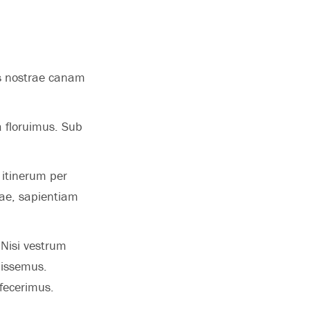
is nostrae canam
a floruimus. Sub
 itinerum per
ae, sapientiam
 Nisi vestrum
dissemus.
fecerimus.