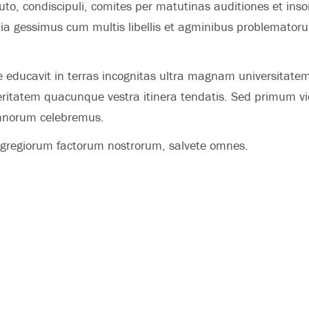
uto, condiscipuli, comites per matutinas auditiones et ins
lia gessimus cum multis libellis et agminibus problemato
educavit in terras incognitas ultra magnam universitatem
eritatem quacunque vestra itinera tendatis. Sed primum vi
nnorum celebremus.
egregiorum factorum nostrorum, salvete omnes.