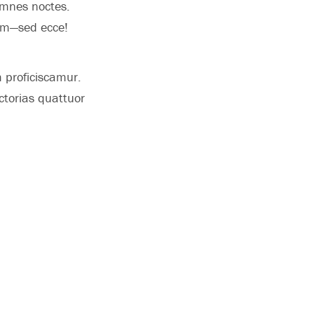
omnes noctes.
rum—sed ecce!
 proficiscamur.
ctorias quattuor