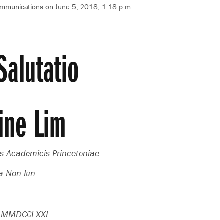
ommunications
on June 5, 2018, 1:18 p.m.
alutatio
ine Lim
is Academicis Princetoniae
a Non Iun
a MMDCCLXXI